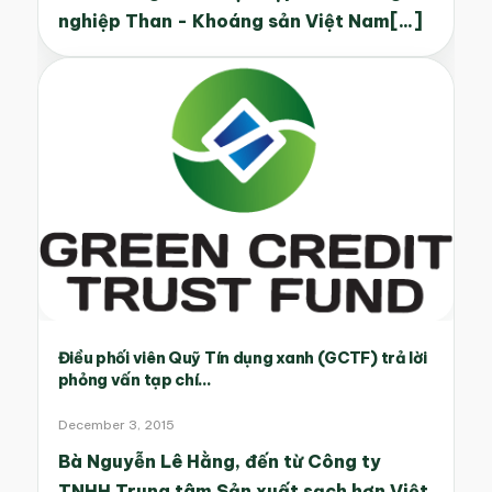
nghiệp Than - Khoáng sản Việt Nam[...]
Điều phối viên Quỹ Tín dụng xanh (GCTF) trả lời
phỏng vấn tạp chí...
December 3, 2015
Bà Nguyễn Lê Hằng, đến từ Công ty
TNHH Trung tâm Sản xuất sạch hơn Việt