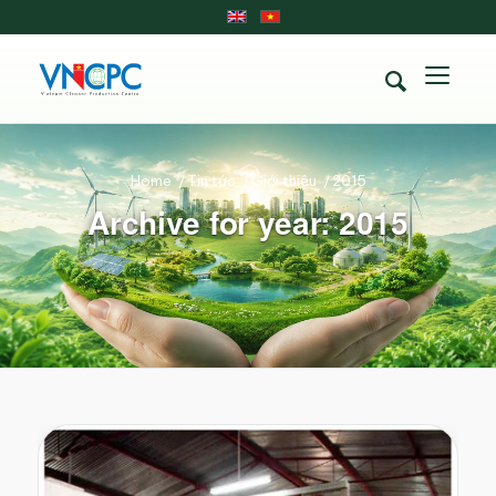
Home
/
Tin tức
/
Giới thiệu
/
2015
Archive for year: 2015