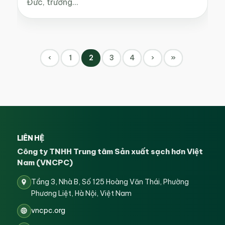
Đức, trường…
‹
1
2
3
4
›
»
LIÊN HỆ
Công ty TNHH Trung tâm Sản xuất sạch hơn Việt
Nam (VNCPC)
Tầng 3, Nhà B, Số 125 Hoàng Văn Thái, Phường
Phương Liệt, Hà Nội, Việt Nam
vncpc.org