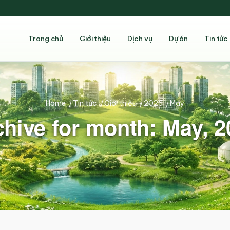
Trang chủ
Giới thiệu
Dịch vụ
Dự án
Tin tức
Home
/
Tin tức
/
Giới thiệu
/
2026
/
May
chive for month: May, 2