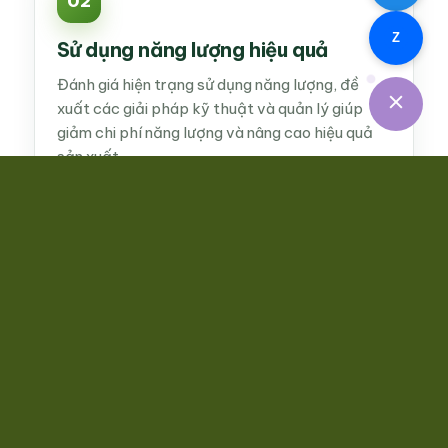
02
Z
Sử dụng năng lượng hiệu quả
Đánh giá hiện trạng sử dụng năng lượng, đề
xuất các giải pháp kỹ thuật và quản lý giúp
giảm chi phí năng lượng và nâng cao hiệu quả
sản xuất.
03
Kiểm kê và giảm phát thải khí nhà
kính
Tư vấn kiểm kê phát thải khí nhà kính, xây dựng
lộ trình giảm phát thải, đáp ứng quy định pháp