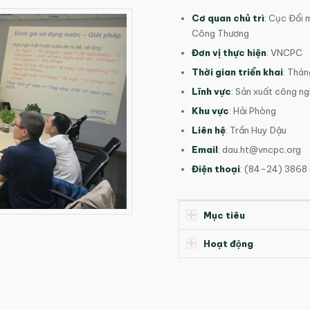
Cơ quan chủ trì
: Cục Đổi 
Công Thương
Đơn vị thực hiện
: VNCPC
Thời gian triển khai
: Thá
Lĩnh vực
: Sản xuất công ng
Khu vực
: Hải Phòng
Liên hệ
: Trần Huy Dậu
Email
:
dau.ht@vncpc.org
Điện thoại
: (84-24) 3868
Mục tiêu
Hoạt động