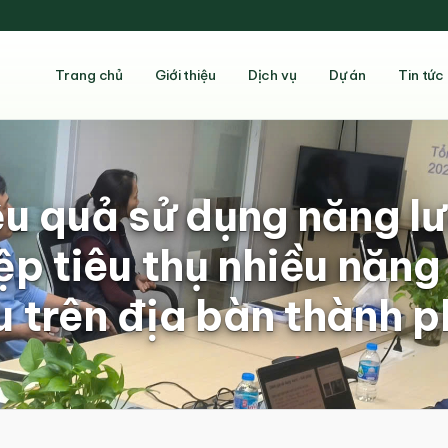
Trang chủ
Giới thiệu
Dịch vụ
Dự án
Tin tức
iệu quả sử dụng năng l
p tiêu thụ nhiều năng
trên địa bàn thành p