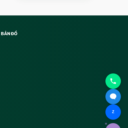
BẢN ĐỒ
Z