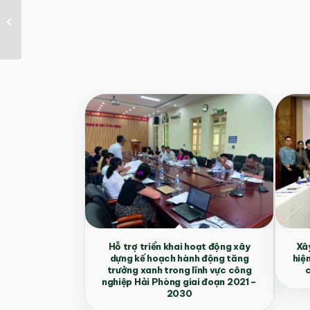
Lập đề án chuyển đổi
KCN Tằng Loỏng sang
KCN sinh thái
Hỗ trợ triển khai hoạt động xây
Xây
dựng kế hoạch hành động tăng
hiệ
trưởng xanh trong lĩnh vực công
c
nghiệp Hải Phòng giai đoạn 2021 –
2030