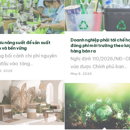
Doanh nghiệp phải tái chế h
ưu năng suất để sản xuất
đóng phí môi trường theo lư
 và bền vững
hàng bán ra
g bối cảnh chi phí nguyên
Nghị định 110/2026/NĐ-C
u đầu vào tăng…
vừa được Chính phủ ban…
9, 2026
May 8, 2026