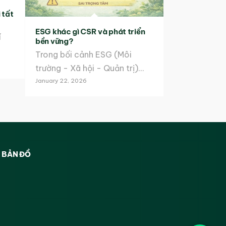
 tất
ESG khác gì CSR và phát triển
í
bền vững?
Trong bối cảnh ESG (Môi
trường - Xã hội - Quản trị)…
January 22, 2026
BẢN ĐỒ