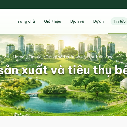
Trang chủ
Giới thiệu
Dịch vụ
Dự án
Tin tức
Home
/
Tin tức
/
Tin về sản xuất và tiêu thụ bền vững
sản xuất và tiêu thụ 