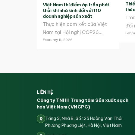
Thiế
Việt Nam thí điểm áp trần phát
thúc
thải khí nhà kính đối với 110
doanh nghiệp sản xuất
Tron
Thực hiện cam kết của Việt
đối
Nam tại Hội nghị COP26…
Febru
February 11, 2026
LIÊN HỆ
Công ty TNHH Trung tâm Sản xuất sạch
hơn Việt Nam (VNCPC)
Tầng 3, Nhà B, Số 125 Hoàng Văn Thái,
Phường Phương Liệt, Hà Nội, Việt Nam