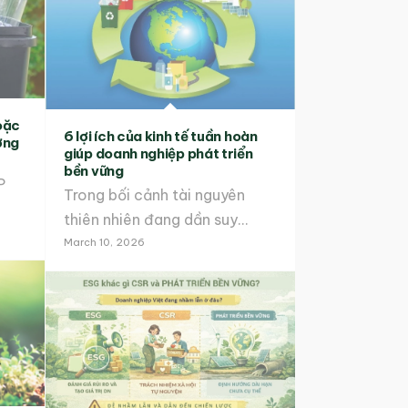
oặc
6 lợi ích của kinh tế tuần hoàn
ợng
giúp doanh nghiệp phát triển
bền vững
P
Trong bối cảnh tài nguyên
thiên nhiên đang dần suy…
March 10, 2026