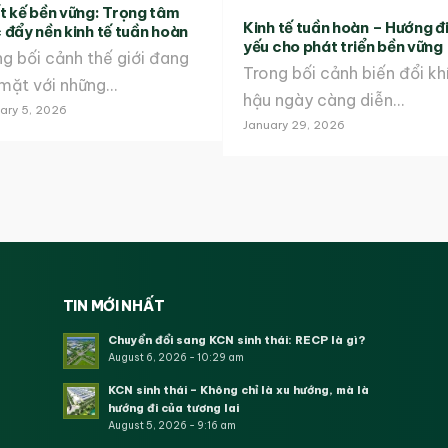
t kế bền vững: Trọng tâm
Kinh tế tuần hoàn – Hướng đi
 đẩy nền kinh tế tuần hoàn
yếu cho phát triển bền vững
g bối cảnh thế giới đang
Trong bối cảnh biến đổi kh
 mặt với những…
hậu ngày càng diễn…
ary 5, 2026
January 29, 2026
TIN MỚI NHẤT
Chuyển đổi sang KCN sinh thái: RECP là gì?
August 6, 2026 - 10:29 am
KCN sinh thái – Không chỉ là xu hướng, mà là
hướng đi của tương lai
August 5, 2026 - 9:16 am