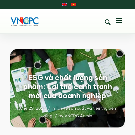
ESG và chất lượng sản
phẩm: Lợi thế cạnh tranh
mới của doanh nghiệp
June 29, 2026
/
in
Tin về sản xuất và tiêu thụ bền
vững
/
by
VNCPC Admin