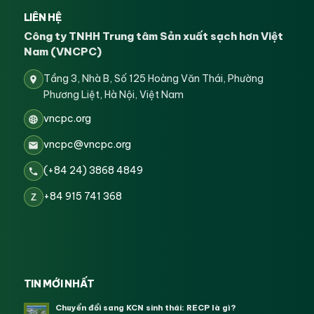
LIÊN HỆ
Công ty TNHH Trung tâm Sản xuất sạch hơn Việt
Nam (VNCPC)
Tầng 3, Nhà B, Số 125 Hoàng Văn Thái, Phường
Phương Liệt, Hà Nội, Việt Nam
vncpc.org
vncpc@vncpc.org
(+84 24) 3868 4849
+84 915 741 368
Z
TIN MỚI NHẤT
Chuyển đổi sang KCN sinh thái: RECP là gì?