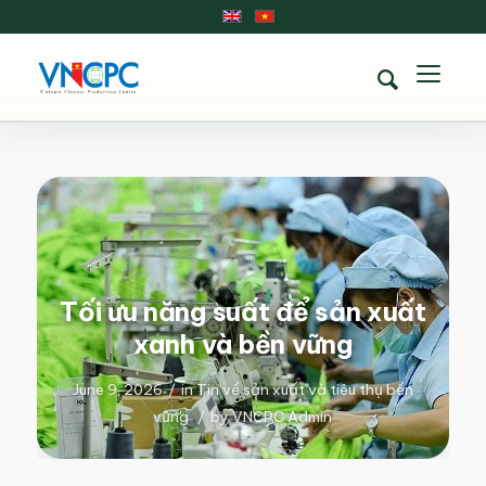
Tối ưu năng suất để sản xuất
xanh và bền vững
June 9, 2026
/
in
Tin về sản xuất và tiêu thụ bền
vững
/
by
VNCPC Admin