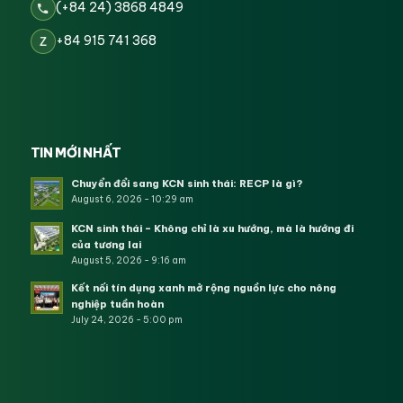
(+84 24) 3868 4849
+84 915 741 368
Z
TIN MỚI NHẤT
Chuyển đổi sang KCN sinh thái: RECP là gì?
August 6, 2026 - 10:29 am
KCN sinh thái – Không chỉ là xu hướng, mà là hướng đi
của tương lai
August 5, 2026 - 9:16 am
Kết nối tín dụng xanh mở rộng nguồn lực cho nông
nghiệp tuần hoàn
July 24, 2026 - 5:00 pm