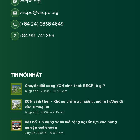
vncpc.org
vncpc@vncpc.org
(+84 24) 3868 4849
+84 915 741 368
Z
TIN MỚI NHẤT
Chuyển đổi sang KCN sinh thái: RECP là gì?
August 6, 2026 - 10:29 am
KCN sinh thái – Không chỉ là xu hướng, mà là hướng đi
của tương lai
August 5, 2026 - 9:16 am
Kết nối tín dụng xanh mở rộng nguồn lực cho nông
nghiệp tuần hoàn
July 24, 2026 - 5:00 pm