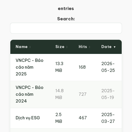
entries
Search:
Name
Size
Hits
Date
VNCPC - Báo
13.3
2026-
cáo năm
168
MiB
05-25
2025
VNCPC - Báo
14.8
2025-
cáo năm
727
MiB
05-19
2024
2.5
2025-
Dịch vụ ESG
467
MiB
03-27