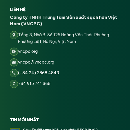
LIÊN HỆ
Công ty TNHH Trung tâm Sản xuất sạch hơn Việt
Nam (VNCPC)
Tầng 3, Nhà B, Số 125 Hoàng Văn Thái, Phường
Phương Liệt, Hà Nội, Việt Nam
vncpc.org
vncpc@vncpc.org
(+84 24) 3868 4849
+84 915 741 368
Z
TIN MỚI NHẤT
Chuyển đổi sang KCN sinh thái: RECP là gì?