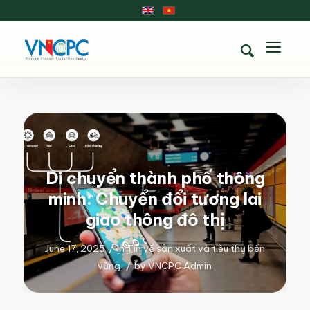
Di chuyển thành phố thông
minh: Chuyển đổi tương lai
giao thông đô thị
June 17, 2025
/
in
Tin về sản xuất và tiêu thụ bền
vững
/
by
VNCPC Admin