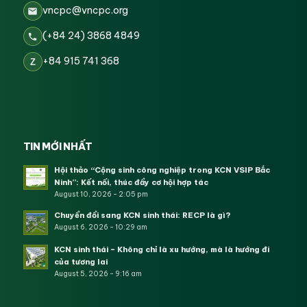
vncpc@vncpc.org
(+84 24) 3868 4849
+84 915 741 368
Z
TIN MỚI NHẤT
Hội thảo “Cộng sinh công nghiệp trong KCN VSIP Bắc
Ninh”: Kết nối, thúc đẩy cơ hội hợp tác
August 10, 2026 - 2:05 pm
Chuyển đổi sang KCN sinh thái: RECP là gì?
August 6, 2026 - 10:29 am
KCN sinh thái – Không chỉ là xu hướng, mà là hướng đi
của tương lai
August 5, 2026 - 9:16 am