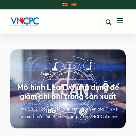
Mô hình Lean và ứng dụng để
giảm chi phí trong sản xuất
June 20, 2025
/
in
Hỏi đáp cùng chuyên gia
,
Tin về
sản xuất và tiêu thụ bền vững
/
by
VNCPC Admin