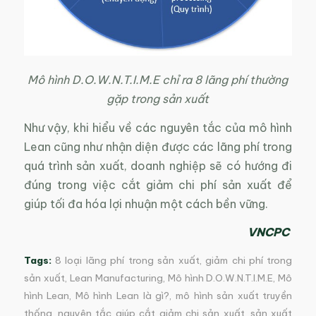
Mô hình D.O.W.N.T.I.M.E chỉ ra 8 lãng phí thường
gặp trong sản xuất
Như vậy, khi hiểu về các nguyên tắc của mô hình
Lean cũng như nhận diện được các lãng phí trong
quá trình sản xuất, doanh nghiệp sẽ có hướng đi
đúng trong việc cắt giảm chi phí sản xuất để
giúp tối đa hóa lợi nhuận một cách bền vững.
VNCPC
Tags:
8 loại lãng phí trong sản xuất
,
giảm chi phí trong
sản xuất
,
Lean Manufacturing
,
Mô hình D.O.W.N.T.I.M.E
,
Mô
hình Lean
,
Mô hình Lean là gì?
,
mô hình sản xuất truyền
thống
,
nguyên tắc giúp cắt giảm chi sản xuất
,
sản xuất