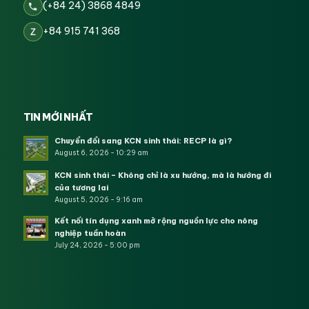
(+84 24) 3868 4849
+84 915 741 368
Z
TIN MỚI NHẤT
Chuyển đổi sang KCN sinh thái: RECP là gì?
August 6, 2026 - 10:29 am
KCN sinh thái – Không chỉ là xu hướng, mà là hướng đi
của tương lai
August 5, 2026 - 9:16 am
Kết nối tín dụng xanh mở rộng nguồn lực cho nông
nghiệp tuần hoàn
July 24, 2026 - 5:00 pm