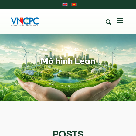
Home
/
Tin tức
/
Mô hình Lean
Mô hình Lean
POSTS