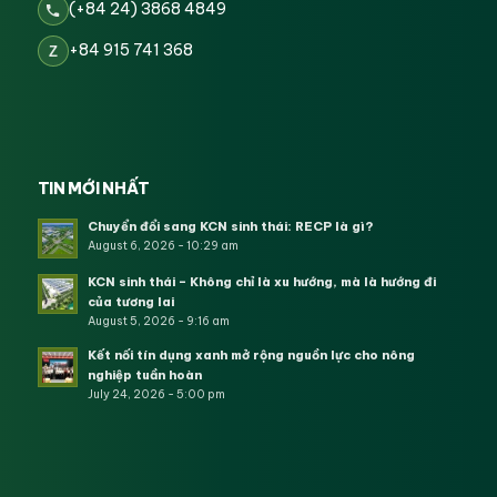
(+84 24) 3868 4849
+84 915 741 368
Z
TIN MỚI NHẤT
Chuyển đổi sang KCN sinh thái: RECP là gì?
August 6, 2026 - 10:29 am
KCN sinh thái – Không chỉ là xu hướng, mà là hướng đi
của tương lai
August 5, 2026 - 9:16 am
Kết nối tín dụng xanh mở rộng nguồn lực cho nông
nghiệp tuần hoàn
July 24, 2026 - 5:00 pm