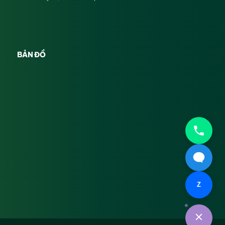
BẢN ĐỒ
Z