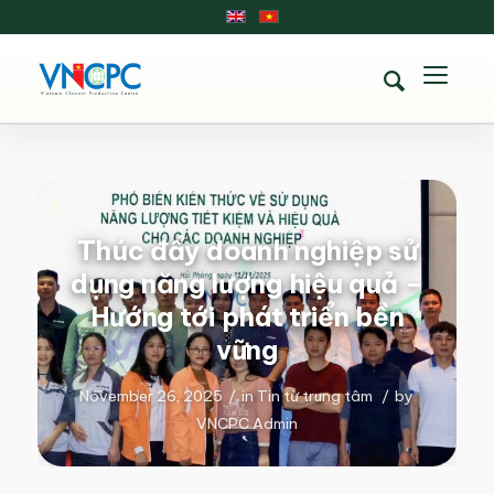
Thúc đẩy doanh nghiệp sử
dụng năng lượng hiệu quả –
Hướng tới phát triển bền
vững
November 26, 2025
/
in
Tin từ trung tâm
/
by
VNCPC Admin