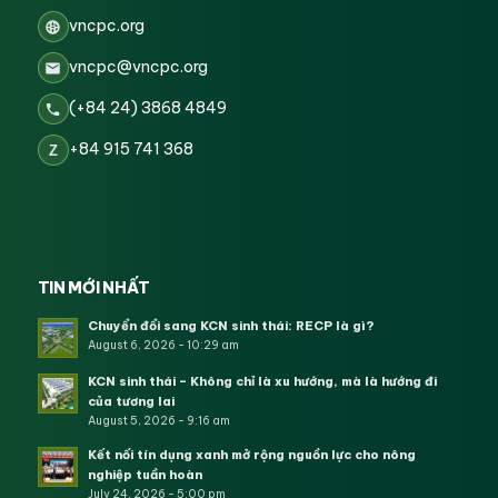
vncpc.org
vncpc@vncpc.org
(+84 24) 3868 4849
+84 915 741 368
Z
TIN MỚI NHẤT
Chuyển đổi sang KCN sinh thái: RECP là gì?
August 6, 2026 - 10:29 am
KCN sinh thái – Không chỉ là xu hướng, mà là hướng đi
của tương lai
August 5, 2026 - 9:16 am
Kết nối tín dụng xanh mở rộng nguồn lực cho nông
nghiệp tuần hoàn
July 24, 2026 - 5:00 pm