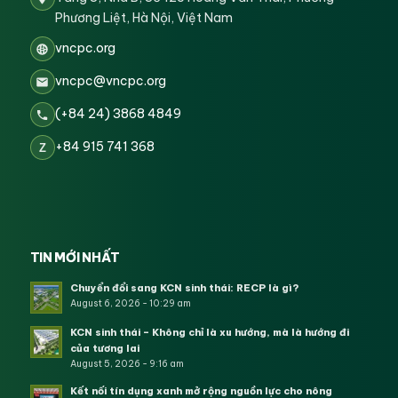
Phương Liệt, Hà Nội, Việt Nam
vncpc.org
vncpc@vncpc.org
(+84 24) 3868 4849
+84 915 741 368
Z
TIN MỚI NHẤT
Chuyển đổi sang KCN sinh thái: RECP là gì?
August 6, 2026 - 10:29 am
KCN sinh thái – Không chỉ là xu hướng, mà là hướng đi
của tương lai
August 5, 2026 - 9:16 am
Kết nối tín dụng xanh mở rộng nguồn lực cho nông