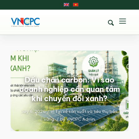
Dấu chân carbon: Vì sao
doanh nghiệp cần quan tâm
khi chuyển đổi xanh?
July 6, 2026
/
in
Tin về sản xuất và tiêu thụ bền
vững
/
by
VNCPC Admin