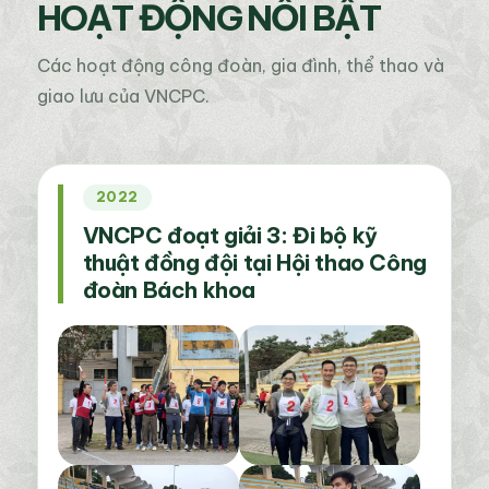
HOẠT ĐỘNG NỔI BẬT
Các hoạt động công đoàn, gia đình, thể thao và
giao lưu của VNCPC.
2022
VNCPC đoạt giải 3: Đi bộ kỹ
thuật đồng đội tại Hội thao Công
đoàn Bách khoa