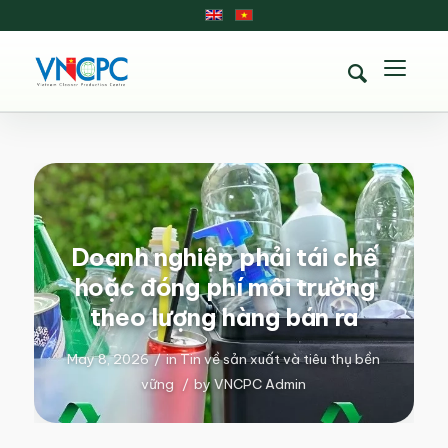
Doanh nghiệp phải tái chế
hoặc đóng phí môi trường
theo lượng hàng bán ra
May 8, 2026
/
in
Tin về sản xuất và tiêu thụ bền
vững
/
by
VNCPC Admin