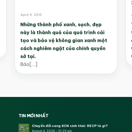
April 3, 2015
Những thành phố xanh, sạch, đẹp
này là thành quả của quá trình cải
tạo và bảo vệ không gian xanh một
cách nghiêm ngặt của chính quyền
sở tại.
Báo[...]
TIN MỚI NHẤT
Chuyển đổi sang KCN sinh thái: RECP là gì?
August 6, 2026 - 10:29 am