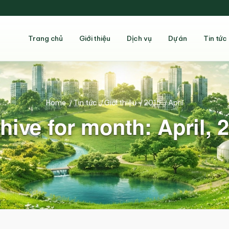
Trang chủ
Giới thiệu
Dịch vụ
Dự án
Tin tức
Home
/
Tin tức
/
Giới thiệu
/
2015
/
April
hive for month: April, 