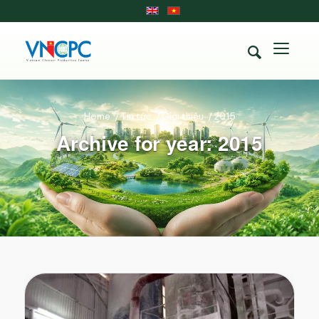
Home
/
Tin tức
/
Giới thiệu
/
2015
Archive for year: 2015