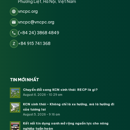
Phương Liệt, Hà Nội, Việt Nam
vncpc.org
vncpc@vncpc.org
(+84 24) 3868 4849
+84 915 741 368
Z
TIN MỚI NHẤT
Chuyển đổi sang KCN sinh thái: RECP là gì?
August 6, 2026 - 10:29 am
KCN sinh thái – Không chỉ là xu hướng, mà là hướng đi
của tương lai
August 5, 2026 - 9:16 am
Kết nối tín dụng xanh mở rộng nguồn lực cho nông
nghiệp tuần hoàn