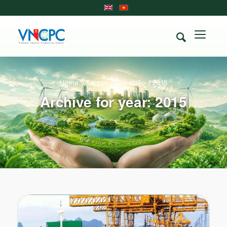
Home
/
Tin tức
/
Giới thiệu
/
2015
Archive for year: 2015