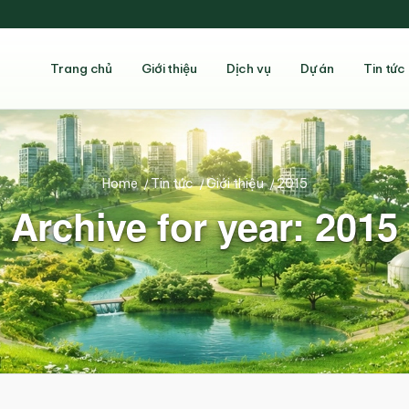
Trang chủ
Giới thiệu
Dịch vụ
Dự án
Tin tức
Home
/
Tin tức
/
Giới thiệu
/
2015
Archive for year: 2015