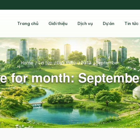
Trang chủ
Giới thiệu
Dịch vụ
Dự án
Tin tức
Home
/
Tin tức
/
Giới thiệu
/
2013
/
September
e for month: Septembe