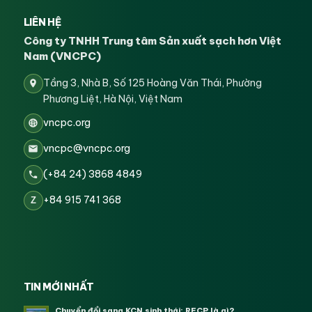
LIÊN HỆ
Công ty TNHH Trung tâm Sản xuất sạch hơn Việt
Nam (VNCPC)
Tầng 3, Nhà B, Số 125 Hoàng Văn Thái, Phường
Phương Liệt, Hà Nội, Việt Nam
vncpc.org
vncpc@vncpc.org
(+84 24) 3868 4849
+84 915 741 368
Z
TIN MỚI NHẤT
Chuyển đổi sang KCN sinh thái: RECP là gì?