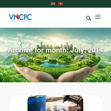
Home
/
Tin tức
/
Giới thiệu
/
2014
/
July
Archive for month: July, 2014