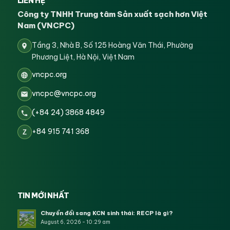
LIÊN HỆ
Công ty TNHH Trung tâm Sản xuất sạch hơn Việt
Nam (VNCPC)
Tầng 3, Nhà B, Số 125 Hoàng Văn Thái, Phường
Phương Liệt, Hà Nội, Việt Nam
vncpc.org
vncpc@vncpc.org
(+84 24) 3868 4849
+84 915 741 368
Z
TIN MỚI NHẤT
Chuyển đổi sang KCN sinh thái: RECP là gì?
August 6, 2026 - 10:29 am