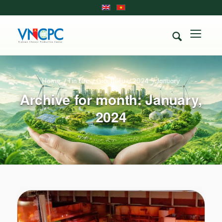
Home
/
Tin tức
/
Giới thiệu
/
2024
/
January
Archive for month: January,
2024