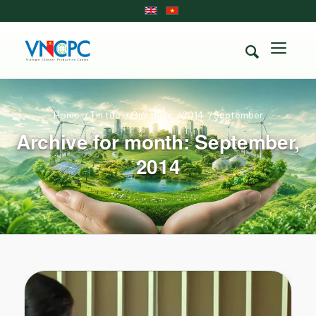
Home
/
Tin tức
/
Giới thiệu
/
2014
/
September
Archive for month: September,
2014