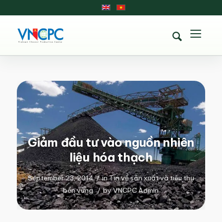
Giảm đầu tư vào nguồn nhiên
liệu hóa thạch
September 23, 2014
/
in
Tin về sản xuất và tiêu thụ
bền vững
/
by
VNCPC Admin