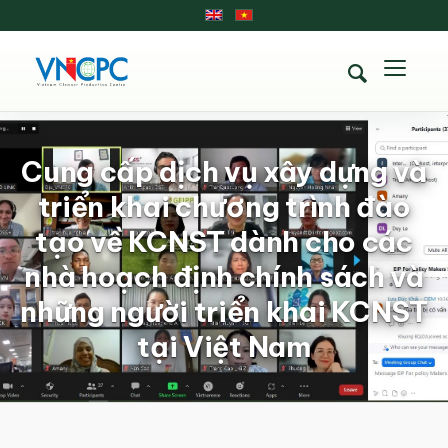
Cung cấp dịch vụ xây dựng và
triển khai chương trình đào
tạo về KCNST dành cho các
nhà hoạch định chính sách và
những người triển khai KCNST
tại Việt Nam