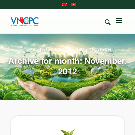
Home
/
Tin tức
/
Giới thiệu
/
2012
/
November
Archive for month: November,
2012