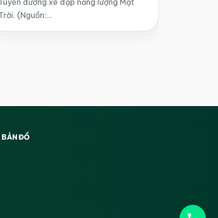
Tuyến đường xe đạp năng lượng Mặt
Trời. (Nguồn:…
BẢN ĐỒ