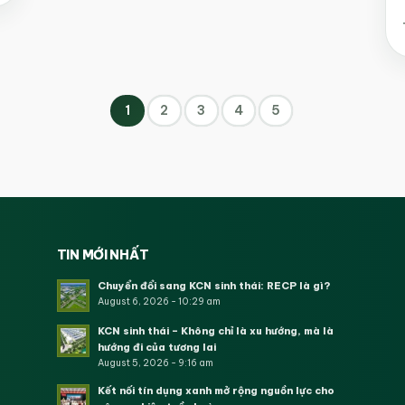
1
2
3
4
5
TIN MỚI NHẤT
Chuyển đổi sang KCN sinh thái: RECP là gì?
August 6, 2026 - 10:29 am
KCN sinh thái – Không chỉ là xu hướng, mà là
hướng đi của tương lai
August 5, 2026 - 9:16 am
Kết nối tín dụng xanh mở rộng nguồn lực cho