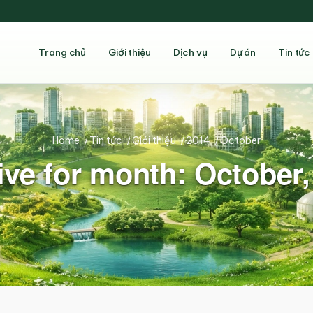
Trang chủ
Giới thiệu
Dịch vụ
Dự án
Tin tức
Home
/
Tin tức
/
Giới thiệu
/
2014
/
October
ive for month: October,