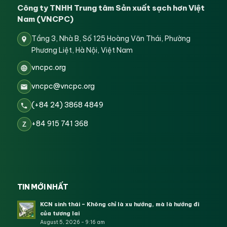
Công ty TNHH Trung tâm Sản xuất sạch hơn Việt
Nam (VNCPC)
Tầng 3, Nhà B, Số 125 Hoàng Văn Thái, Phường
Phương Liệt, Hà Nội, Việt Nam
vncpc.org
vncpc@vncpc.org
(+84 24) 3868 4849
+84 915 741 368
Z
TIN MỚI NHẤT
KCN sinh thái – Không chỉ là xu hướng, mà là hướng đi
của tương lai
August 5, 2026 - 9:16 am