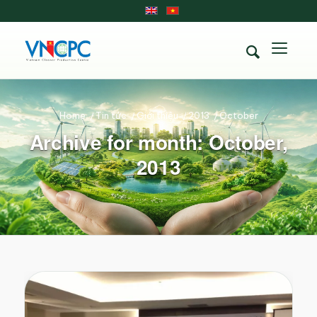
Home
/
Tin tức
/
Giới thiệu
/
2013
/
October
Archive for month: October,
2013