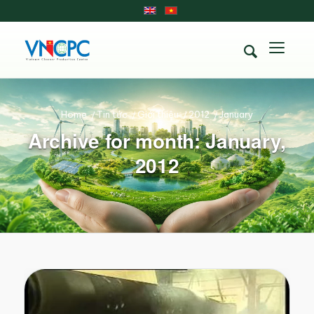
Home
/
Tin tức
/
Giới thiệu
/
2012
/
January
Archive for month: January,
2012