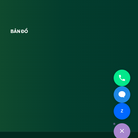
BẢN ĐỒ
Z