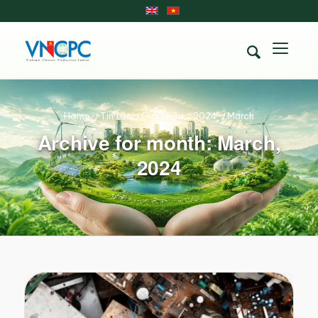
Home
/
Tin tức
/
Giới thiệu
/
2024
/
March
Archive for month: March,
2024