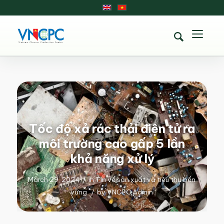
Tốc độ xả rác thải điện tử ra
môi trường cao gấp 5 lần
khả năng xử lý
March 29, 2024
/
in
Tin về sản xuất và tiêu thụ bền
vững
/
by
VNCPC Admin