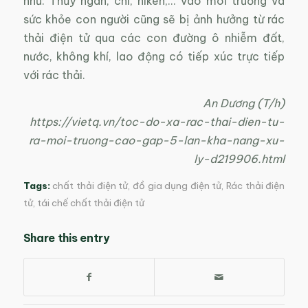
như: Thủy ngân, chì, niken,… vào môi trường và
sức khỏe con người cũng sẽ bị ảnh hưởng từ rác
thải điện tử qua các con đường ô nhiễm đất,
nước, không khí, lao động có tiếp xúc trực tiếp
với rác thải.
An Dương (T/h)
https://vietq.vn/toc-do-xa-rac-thai-dien-tu-
ra-moi-truong-cao-gap-5-lan-kha-nang-xu-
ly-d219906.html
Tags:
chất thải điện tử
,
đồ gia dụng điện tử
,
Rác thải điện
tử
,
tái chế chất thải điện tử
Share this entry