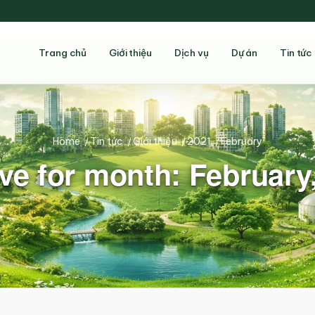
Trang chủ
Giới thiệu
Dịch vụ
Dự án
Tin tức
Home
/
Tin tức
/
Giới thiệu
/
2021
/
February
ve for month: February