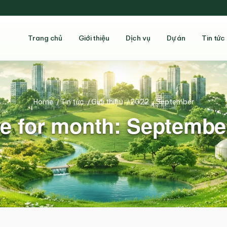
Trang chủ
Giới thiệu
Dịch vụ
Dự án
Tin tức
Home
/
Tin tức
/
Giới thiệu
/
2022
/
September
e for month: Septembe