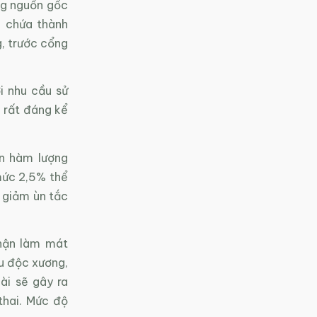
ng nguồn gốc
ó chứa thành
g, trước cổng
i nhu cầu sử
 rất đáng kể
ơn hàm lượng
mức 2,5% thể
 giảm ùn tắc
phận làm mát
u độc xương,
ài sẽ gây ra
thai. Mức độ