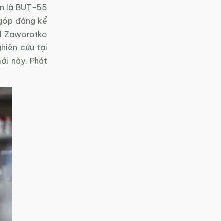
ên là BUT-55
 góp đáng kể
el Zaworotko
hiên cứu tại
ới này. Phát