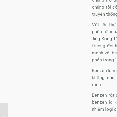
chúng tôi có
truyền thống
Vật liệu thự
phân tử ben
Jing Kong t
trường đại 
mạnh với be
phần trong 
Benzen là mộ
không màu, m
rượu.
Benzen rất 
benzen là 
nhiễm loại c
Than sinh học: Tiềm
năng ứng dụng tại Việt