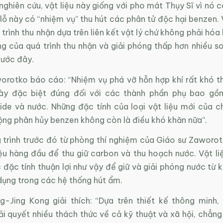
hiên cứu, vật liệu này giống với pho mát Thụy Sĩ vì nó c
lỗ này có “nhiệm vụ” thu hút các phân tử độc hại benzen.
á trình thu nhận dựa trên liên kết vật lý chứ không phải hóa
g của quá trình thu nhận và giải phóng thấp hơn nhiều so
trước đây.
orotko báo cáo: “Nhiệm vụ phá vỡ hỗn hợp khí rất khó th
này đặc biệt đúng đối với các thành phần phụ bao gồm
ide và nước. Những đặc tính của loại vật liệu mới của c
ộng phân hủy benzen không còn là điều khó khăn nữa”.
 trình trước đó từ phòng thí nghiệm của Giáo sư Zaworot
iệu hàng đầu để thu giữ carbon và thu hoạch nước. Vật li
đặc tính thuận lợi như vậy để giữ và giải phóng nước từ 
dụng trong các hệ thống hút ẩm.
ng-Jing Kong giải thích: “Dựa trên thiết kế thông minh, 
ải quyết nhiều thách thức về cả kỹ thuật và xã hội, chẳng