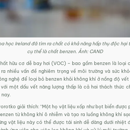
a học Ireland đã tìm ra chất có khả năng hấp thụ độc hại t
cụ thể là chất benzen. Ảnh: CAND
hất hữu cơ dễ bay hơi (VOC) – bao gồm benzen là loại 
 ra nhiều vấn đề nghiêm trọng về môi trường và sức khỏ
ông nghệ để loại bỏ benzen khỏi không khí ở nồng độ vết 
với một dấu vết năng lượng thấp là cả hai thách thức c
 nay.
rotko giải thích: “Một họ vật liệu xốp như bọt biển được 
benzen từ không khí ô nhiễm và tạo ra luồng không khí sạ
ững vật liệu này có thể được tái sinh dễ dàng dưới nhiệt 
ành ứng viên cho việc lọc không khí và xử lý môi trường.