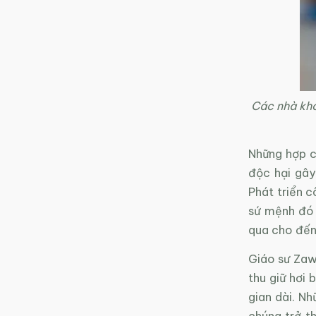
Các nhà kho
Những hợp c
độc hại gây
Phát triển c
sứ mệnh đó 
qua cho đến
Giáo sư Zawo
thu giữ hơi 
gian dài. Nh
chúng trở th