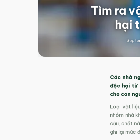
Tìm ra v
hại 
Septe
Các nhà ng
độc hại từ
cho con ngư
Loại vật li
nhóm nhà kh
cứu, chất nà
ghi lại mức 