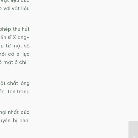
 với vật liệu
phép thu hút
ến sĩ Xiang-
ệp từ một số
ới có ái lực
 mặt ở chỉ 1
ột chất lỏng
c, tan trong
hại nhất của
yên bị phơi