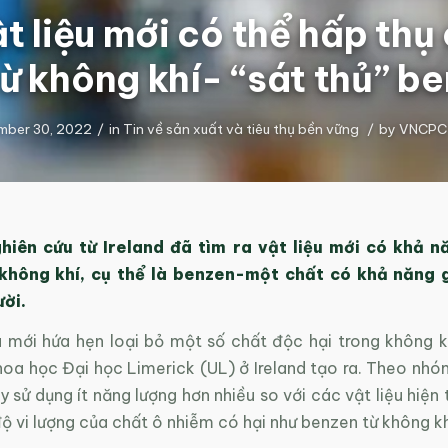
ật liệu mới có thể hấp thụ
từ không khí- “sát thủ” b
mber 30, 2022
/
in
Tin về sản xuất và tiêu thụ bền vững
/
by
VNCPC
hiên cứu từ Ireland đã tìm ra vật liệu mới có khả n
 không khí, cụ thể là benzen-một chất có khả năng 
ời.
ệu mới hứa hẹn loại bỏ một số chất độc hại trong không 
oa học Đại học Limerick (UL) ở Ireland tạo ra. Theo nhó
y sử dụng ít năng lượng hơn nhiều so với các vật liệu hiện 
độ vi lượng của chất ô nhiễm có hại như benzen từ không kh