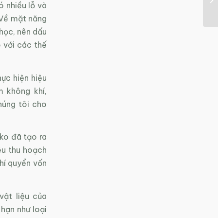
ó nhiều lỗ và
 Về mặt năng
 học, nên dấu
 với các thế
ực hiện hiệu
 không khí,
húng tôi cho
ko đã tạo ra
ệu thu hoạch
khí quyển vốn
vật liệu của
 hạn như loại