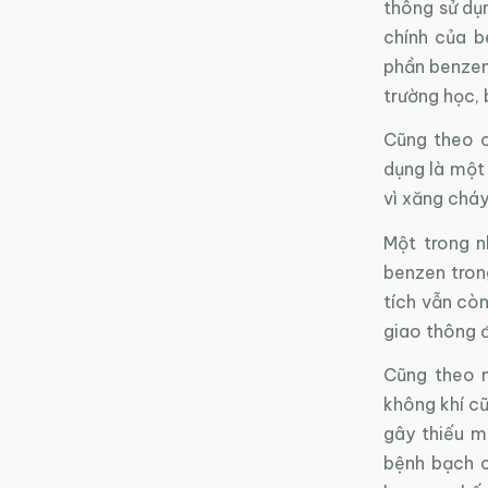
thông sử dụ
chính của b
phần benzen 
trường học, 
Cũng theo c
dụng là một
vì xăng cháy
Một trong n
benzen trong
tích vẫn còn
giao thông đ
Cũng theo m
không khí cũ
gây thiếu m
bệnh bạch c