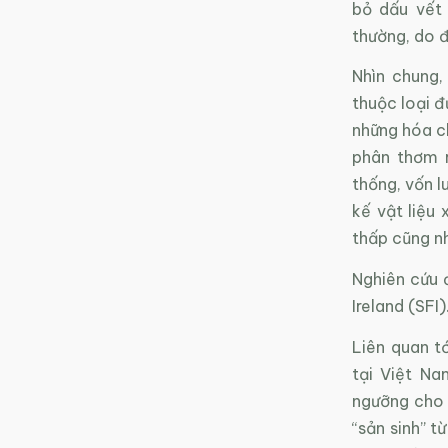
bỏ dấu vết 
thường, do đ
Nhìn chung,
thuộc loại đ
những hóa ch
phân thơm 
thống, vốn l
kế vật liệu
thấp cũng nh
Nghiên cứu 
Ireland (SFI)
Liên quan t
tại Việt Na
ngưỡng cho 
“sản sinh” t