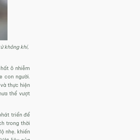
ừ không khí,
chất ô nhiễm
e con người.
và thực hiện
hưa thể vượt
phát triển để
ch trong thời
độ nhẹ, khiến
 Vật liệu của