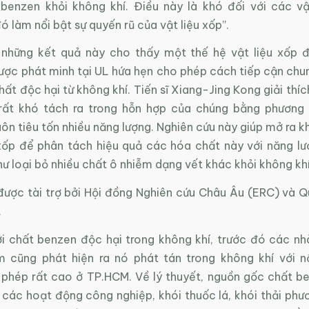
benzen khỏi không khí. Điều này là khó đối với các vậ
ó làm nổi bật sự quyến rũ của vật liệu xốp”.
 những kết quả này cho thấy một thế hệ vật liệu xốp
ược phát minh tại UL hứa hẹn cho phép cách tiếp cận chun
ất độc hại từ không khí. Tiến sĩ Xiang-Jing Kong giải thí
rất khó tách ra trong hỗn hợp của chúng bằng phương 
uôn tiêu tốn nhiều năng lượng. Nghiên cứu này giúp mở ra k
 xốp để phân tách hiệu quả các hóa chất này với năng l
ư loại bỏ nhiều chất ô nhiễm dạng vết khác khỏi không khí
được tài trợ bởi Hội đồng Nghiên cứu Châu Âu (ERC) và 
.
ới chất benzen độc hại trong không khí, trước đó các nh
m cũng phát hiện ra nó phát tán trong không khí với 
phép rất cao ở TP.HCM. Về lý thuyết, nguồn gốc chất b
ừ các hoạt động công nghiệp, khói thuốc lá, khói thải phư