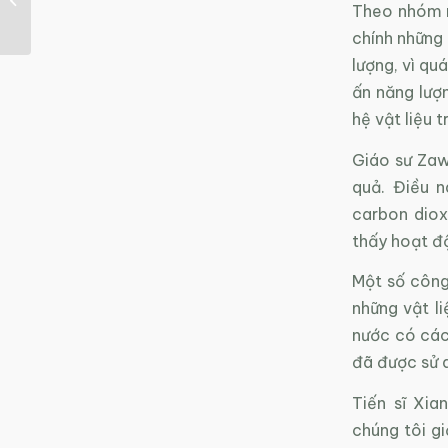
Theo nhóm ng
Nam
chính những 
lượng, vì qu
ấn năng lượn
hệ vật liệu 
Giáo sư Zaw
quả. Điều 
carbon diox
thấy hoạt đ
Một số công
những vật l
nước có các 
đã được sử 
Tiến sĩ Xia
chúng tôi gi