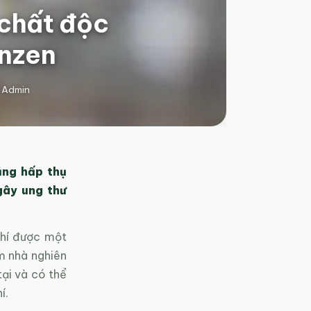
 chất độc
enzen
 Admin
ăng hấp thụ
gây ung thư
khí được một
m nhà nghiên
tại và có thể
í.