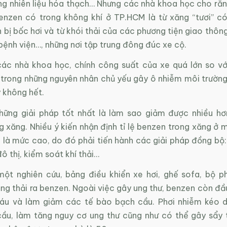
ng nhiên liệu hóa thạch… Nhưng các nhà khoa học cho rằ
enzen có trong không khí ở TP.HCM là từ xăng “tươi” c
bị bốc hơi và từ khói thải của các phương tiện giao thôn
bệnh viện…, những nơi tập trung đông đúc xe cộ.
ác nhà khoa học, chính công suất của xe quá lớn so vớ
 trong những nguyên nhân chủ yếu gây ô nhiễm môi trường
 không hết.
hững giải pháp tốt nhất là làm sao giảm được nhiều h
 xăng. Nhiều ý kiến nhận định tỉ lệ benzen trong xăng ở 
 là mức cao, do đó phải tiến hành các giải pháp đồng bộ:
ô thị, kiểm soát khí thải…
ột nghiên cứu, bảng điều khiển xe hơi, ghế sofa, bộ 
ng thải ra benzen. Ngoài việc gây ung thư, benzen còn đầ
áu và làm giảm các tế bào bạch cầu. Phơi nhiễm kéo d
ầu, làm tăng nguy cơ ung thư cũng như có thể gây sẩy 