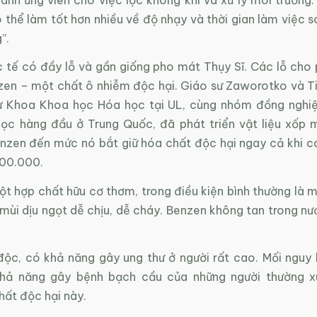
 thể làm tốt hơn nhiều về độ nhạy và thời gian làm việc so
”.
c tế có đầy lỗ và gần giống pho mát Thụy Sĩ. Các lỗ cho 
zen – một chất ô nhiễm độc hại. Giáo sư Zaworotko và Ti
ừ Khoa Khoa học Hóa học tại UL, cùng nhóm đồng nghi
học hàng đầu ở Trung Quốc, đã phát triển vật liệu xốp m
nzen đến mức nó bắt giữ hóa chất độc hại ngay cả khi có
100.000.
t hợp chất hữu cơ thơm, trong điều kiện bình thường là m
ùi dịu ngọt dễ chịu, dễ cháy. Benzen không tan trong nướ
độc, có khả năng gây ung thư ở người rất cao. Mối nguy 
khả năng gây bệnh bạch cầu của những người thường xu
hất độc hại này.