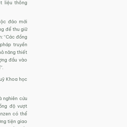
t liệu thông
 độc đáo mới
g để thu giữ
ch: “Các đồng
pháp truyền
hả năng thiết
ượng đầu vào
”.
Quỹ Khoa học
à nghiên cứu
nồng độ vượt
enzen có thể
ơng tiện giao