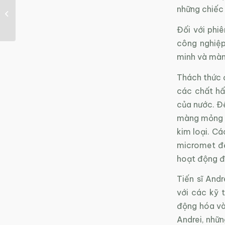
Tìm ra vật liệu mới có
những chiếc 
thể hấp thụ chất độc
hại từ không...
Đối với phi
công nghiệp
minh và màn 
Thách thức 
các chất hấ
của nước. Để
màng mỏng và
kim loại. C
micromet để
hoạt động đư
Tiến sĩ Andr
với các kỹ 
động hóa và
Andrei, nhữn