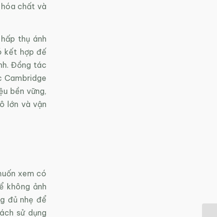
u hóa chất và
 hấp thụ ánh
nó kết hợp đế
ềnh. Đồng tác
ọc Cambridge
iệu bền vững,
ô lớn và vận
 muốn xem có
để không ảnh
ng đủ nhẹ để
cách sử dụng