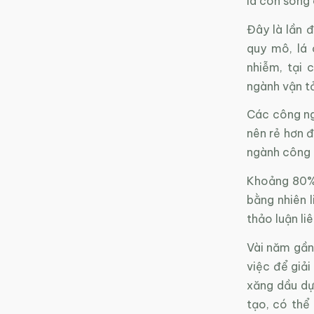
là con sông
Đây là lần 
quy mô, lá 
nhiễm, tại 
ngành vận tả
Các công ngh
nên rẻ hơn đ
ngành công n
Khoảng 80%
bằng nhiên l
thảo luận li
Vài năm gần
việc để giải
xăng dầu dự
tạo, có thể 