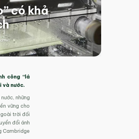
o” có khả
ch
dmin
nh công “lá
i và nước.
t nước, những
bền vững cho
oài trời đối
uyển đổi ánh
ông Cambridge