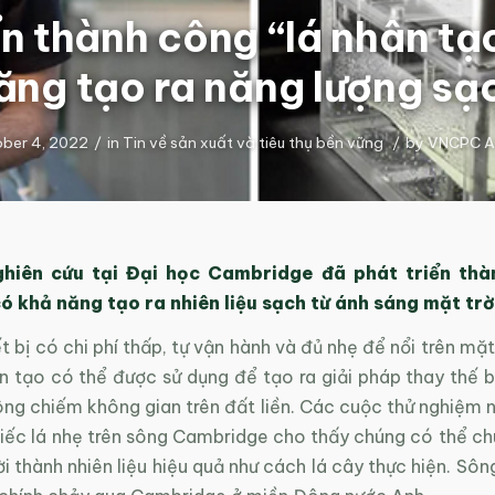
ển thành công “lá nhân tạ
ăng tạo ra năng lượng sạ
ber 4, 2022
/
in
Tin về sản xuất và tiêu thụ bền vững
/
by
VNCPC A
hiên cứu tại Đại học Cambridge đã phát triển thà
ó khả năng tạo ra nhiên liệu sạch từ ánh sáng mặt trờ
t bị có chi phí thấp, tự vận hành và đủ nhẹ để nổi trên mặ
ân tạo có thể được sử dụng để tạo ra giải pháp thay thế 
g chiếm không gian trên đất liền. Các cuộc thử nghiệm ng
hiếc lá nhẹ trên sông Cambridge cho thấy chúng có thể ch
i thành nhiên liệu hiệu quả như cách lá cây thực hiện. S