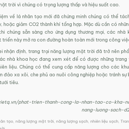
ặt trời vì chúng có trọng lượng thấp và hiệu suất cao.
iệm về lá nhân tạo mới đã chứng minh chúng có thể tác
y, hoặc giảm CO2 thành khí tổng hợp. Mặc dù cần có những
khi chúng sẵn sàng cho ứng dụng thương mại, các nhà 
t triển này mở ra con đường hoàn toàn mới trong công việ
ei nhận định, trang trại năng lượng mặt trời đã trở nên ph
Các nhà khoa học đang xem xét để có được những trang t
hiên liệu. Chúng có thể cung cấp năng lượng cho các khu
n đảo xa xôi, che phủ ao nuôi công nghiệp hoặc tránh sự 
ưới tiêu.
/vietq.vn/phat-trien-thanh-cong-la-nhan-tao-co-kha-n
nang-luong-sach-d
hân tạo
,
năng lượng mặt trời
,
năng lượng sạch
,
nhiên liệu sạch
,
Tran
rời