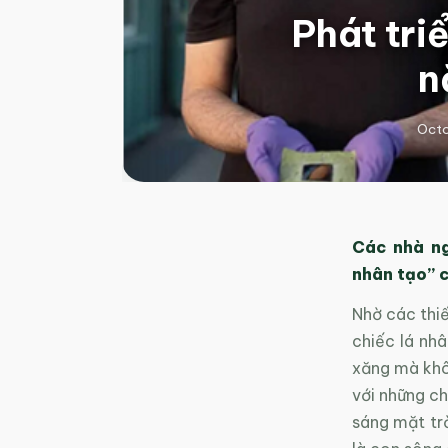
Phát tri
n
Octo
Các nhà ng
nhân tạo” c
Nhờ các thiế
chiếc lá nh
xăng mà khôn
với những c
sáng mặt trờ