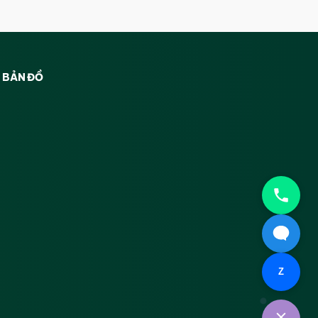
BẢN ĐỒ
Z