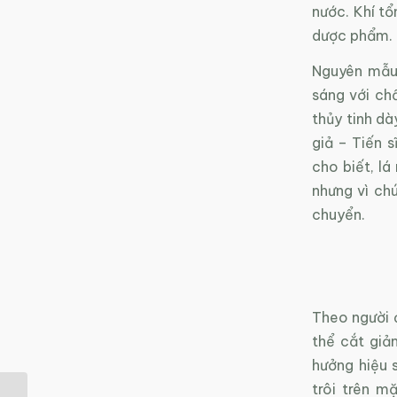
nước. Khí tổ
dược phẩm.
Nguyên mẫu 
sáng với chấ
thủy tinh dà
giả – Tiến 
cho biết, lá
nhưng vì ch
chuyển.
Theo người 
thể cắt giả
hưởng hiệu 
trôi trên m