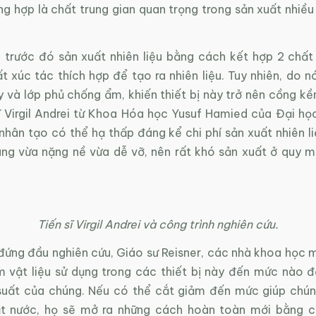
ng hợp là chất trung gian quan trọng trong sản xuất nhiề
trước đó sản xuất nhiên liệu bằng cách kết hợp 2 chất
t xúc tác thích hợp để tạo ra nhiên liệu. Tuy nhiên, do 
y và lớp phủ chống ẩm, khiến thiết bị này trở nên cồng k
sĩ Virgil Andrei từ Khoa Hóa học Yusuf Hamied của Đại h
 nhân tạo có thể hạ thấp đáng kể chi phí sản xuất nhiên l
úng vừa nặng nề vừa dễ vỡ, nên rất khó sản xuất ở quy m
Tiến sĩ Virgil Andrei và công trình nghiên cứu.
đứng đầu nghiên cứu, Giáo sư Reisner, các nhà khoa học
m vật liệu sử dụng trong các thiết bị này đến mức nào 
suất của chúng. Nếu có thể cắt giảm đến mức giúp chú
ặt nước, họ sẽ mở ra những cách hoàn toàn mới bằng 