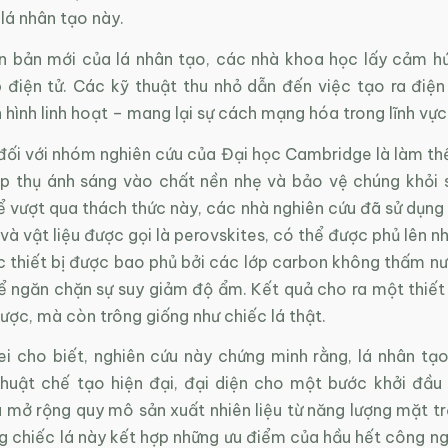
lá nhân tạo này.
ên bản mới của lá nhân tạo, các nhà khoa học lấy cảm h
 điện tử. Các kỹ thuật thu nhỏ dẫn đến việc tạo ra điện
hình linh hoạt – mang lại sự cách mạng hóa trong lĩnh vực
đối với nhóm nghiên cứu của Đại học Cambridge là làm th
p thụ ánh sáng vào chất nền nhẹ và bảo vệ chúng khỏi
 vượt qua thách thức này, các nhà nghiên cứu đã sử dụng 
 vật liệu được gọi là perovskites, có thể được phủ lên n
ác thiết bị được bao phủ bởi các lớp carbon không thấm n
 ngăn chặn sự suy giảm độ ẩm. Kết quả cho ra một thiết 
ợc, mà còn trông giống như chiếc lá thật.
ei cho biết, nghiên cứu này chứng minh rằng, lá nhân tạo
thuật chế tạo hiện đại, đại diện cho một bước khởi đầu 
 mở rộng quy mô sản xuất nhiên liệu từ năng lượng mặt tr
g chiếc lá này kết hợp những ưu điểm của hầu hết công ng