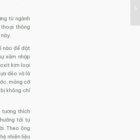
ứng từ ngành
 thoại thông
 này.
ế nào để đặt
 sự xâm nhập
oxit kim loại
hựa dẻo và lá
ước, mỏng cỡ
bị không chỉ
 tương thích
hướng tới tự
ời. Theo ông
hệ nhiên liệu