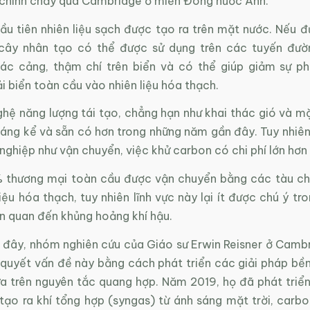
 chính chảy qua Cambridge ở miền Đông nước Anh.
đầu tiên nhiên liệu sạch được tạo ra trên mặt nước. Nếu 
cây nhân tạo có thể được sử dụng trên các tuyến đườ
các cảng, thậm chí trên biển và có thể giúp giảm sự p
i biển toàn cầu vào nhiên liệu hóa thạch.
ệ năng lượng tái tạo, chẳng hạn như khai thác gió và mặt
áng kể và sẵn có hơn trong những năm gần đây. Tuy nhiên,
ghiệp như vận chuyển, việc khử carbon có chi phí lớn hơn 
 thương mại toàn cầu được vận chuyển bằng các tàu ch
iệu hóa thạch, tuy nhiên lĩnh vực này lại ít được chú ý t
ên quan đến khủng hoảng khí hậu.
 đây, nhóm nghiên cứu của Giáo sư Erwin Reisner ở Camb
 quyết vấn đề này bằng cách phát triển các giải pháp bền
a trên nguyên tắc quang hợp. Năm 2019, họ đã phát triển 
tạo ra khí tổng hợp (syngas) từ ánh sáng mặt trời, carbo