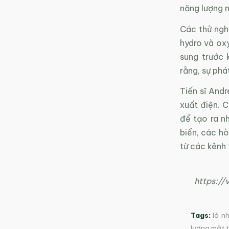
năng lượng m
Các thử ngh
hydro và ox
sung trước 
rằng, sự phá
Tiến sĩ Andr
xuất điện. 
để tạo ra n
biển, các hò
từ các kênh t
https:/
Tags:
lá n
lượng mặt t