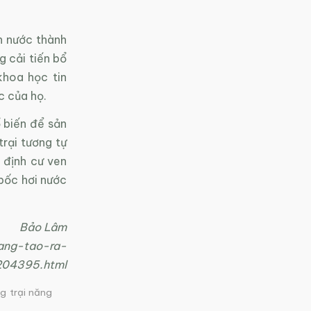
h nước thành
 cải tiến bổ
khoa học tin
c của họ.
ổ biến để sản
rại tương tự
 định cư ven
bốc hơi nước
Bảo Lâm
ang-tao-ra-
204395.html
g trại năng