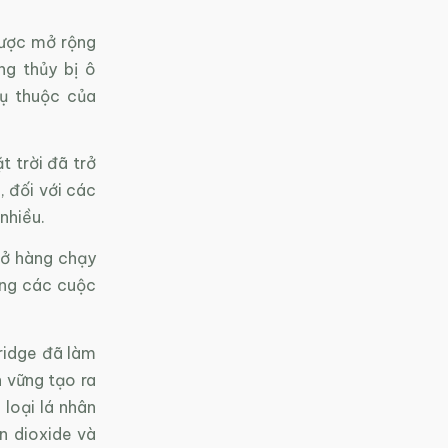
được mở rộng
ng thủy bị ô
hụ thuộc của
 trời đã trở
 đối với các
nhiều.
ở hàng chạy
rong các cuộc
ridge đã làm
 vững tạo ra
loại lá nhân
n dioxide và