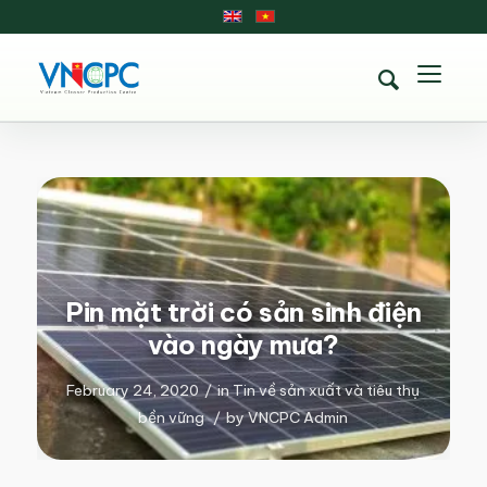
Pin mặt trời có sản sinh điện
vào ngày mưa?
February 24, 2020
/
in
Tin về sản xuất và tiêu thụ
bền vững
/
by
VNCPC Admin