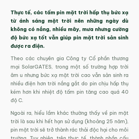
Thực tế, các tấm pin mặt trời hấp thụ bức xạ
từ ánh sáng mặt trời nên những ngày dù
không có nắng, nhiều mây, mưa nhưng cường
độ bức xạ tốt vẫn giúp pin mặt trời sản sinh
được ra điện.
Theo các chuyên gia Công ty Cổ phần thương
mại SolarGATES, trong một số trường hợp trời
âm u nhưng bức xạ mặt trời cao vẫn sản sinh ra
nhiều điện hơn trời nắng gắt do pin chịu hấp thụ
kém hơn khi nhiệt độ tấm pin tăng cao quá 40
độ C.
Ngoài ra, hiểu lầm khác thường thấy về pin mặt
trời là sau khi hết hạn sử dụng (khoảng 25 năm),
pin mặt trời sẽ trở thành rác thải độc hại cho môi
trường. Tuy nhiên, trên thực tế, thành phần cấu