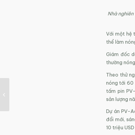
Nhà nghiên 
Với một hệ t
thể làm nón
Giám đốc dự
thường nóng
Theo thử ng
nóng tới 60 
90% nước đóng chai
tấm pin PV
chứa hạt vi nhựa, gây
nguy hại cho sức
sản lượng nă
khỏe...
Dự án PV-Ad
đổi mới, sá
10 triệu USD 