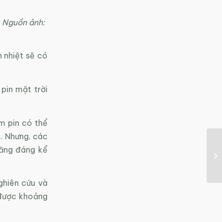
. Nguồn ảnh:
 nhiệt sẽ có
pin mặt trời
m pin có thể
. Nhưng, các
ăng đáng kể
ghiên cứu và
 được khoảng