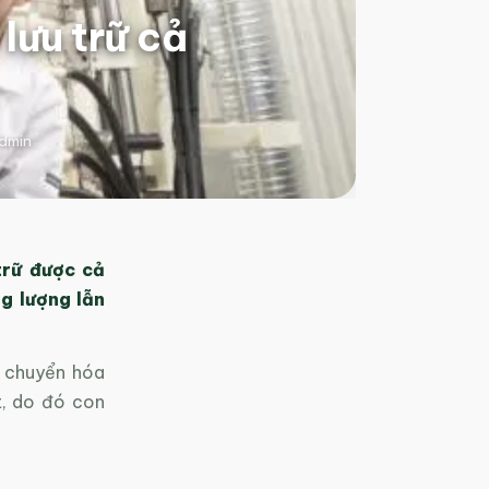
lưu trữ cả
dmin
trữ được cả
g lượng lẫn
ó chuyển hóa
t, do đó con