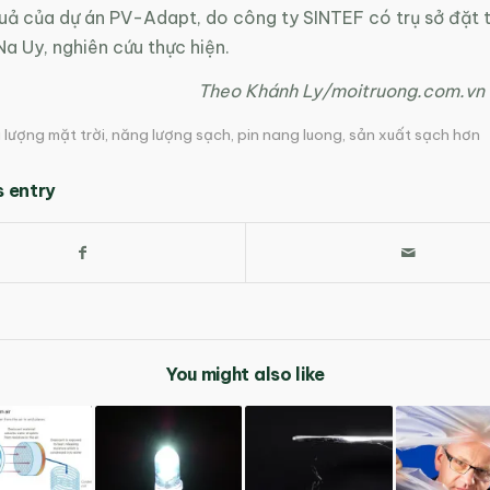
uả của dự án PV-Adapt, do công ty SINTEF có trụ sở đặt t
a Uy, nghiên cứu thực hiện.
Theo Khánh Ly/moitruong.com.vn
lượng mặt trời
,
năng lượng sạch
,
pin nang luong
,
sản xuất sạch hơn
s entry
You might also like