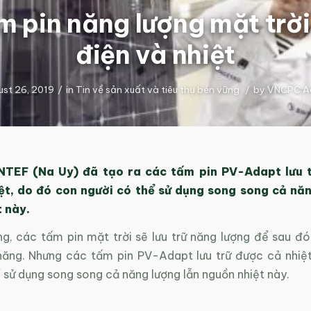
m pin năng lượng mặt trời 
điện và nhiệt
st 26, 2019
/
in
Tin về sản xuất và tiêu thụ bền vững
/
by
VNCPC A
NTEF (Na Uy) đã tạo ra các tấm pin PV-Adapt lưu 
iệt, do đó con người có thể sử dụng song song cả năn
 này.
g, các tấm pin mặt trời sẽ lưu trữ năng lượng để sau đ
năng. Nhưng các tấm pin PV-Adapt lưu trữ được cả nhiệ
 sử dụng song song cả năng lượng lẫn nguồn nhiệt này.