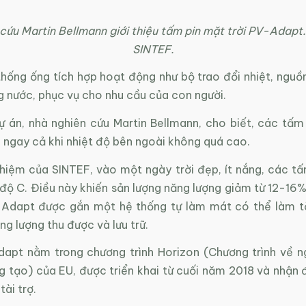
cứu Martin Bellmann giới thiệu tấm pin mặt trời PV-Adapt
SINTEF.
hống ống tích hợp hoạt động như bộ trao đổi nhiệt, nguồn
g nước, phục vụ cho nhu cầu của con người.
 án, nhà nghiên cứu Martin Bellmann, cho biết, các tấm 
 ngay cả khi nhiệt độ bên ngoài không quá cao.
hiệm của SINTEF, vào một ngày trời đẹp, ít nắng, các tấ
độ C. Điều này khiến sản lượng năng lượng giảm từ 12-16%
-Adapt được gắn một hệ thống tự làm mát có thể làm t
ng lượng thu được và lưu trữ.
apt nằm trong chương trình Horizon (Chương trình về n
ng tạo) của EU, được triển khai từ cuối năm 2018 và nhận
tài trợ.