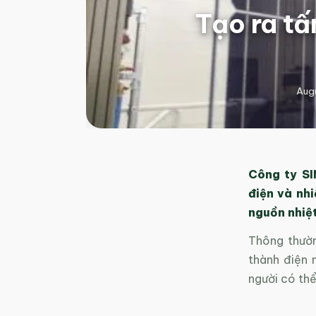
Tạo ra tấ
Augu
Công ty SI
điện và nh
nguồn nhiệt
Thông thườn
thành điện 
người có thể