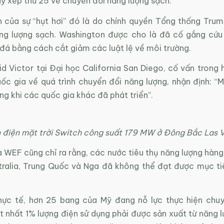
ỹ xếp thứ 25 về chuyển đổi năng lượng sạch.
 của sự “hụt hơi” đó là do chính quyền Tổng thống Tru
ăng lượng sạch. Washington được cho là đã cố gắng cứ
đá bằng cách cắt giảm các luật lệ về môi trường.
d Victor tại Đại học California San Diego, cố vấn trong 
ốc gia về quá trình chuyển đổi năng lượng, nhận định: “
ong khi các quốc gia khác đã phát triển”.
 điện mặt trời Switch công suất 179 MW ở Đông Bắc Las 
WEF cũng chỉ ra rằng, các nước tiêu thụ năng lượng hàng 
tralia, Trung Quốc và Nga đã không thể đạt được mục ti
hực tế, hơn 25 bang của Mỹ đang nỗ lực thực hiện chu
Ít nhất 1% lượng điện sử dụng phải được sản xuất từ năng l