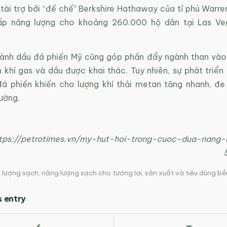
tài trợ bởi “đế chế” Berkshire Hathaway của tỉ phú Warre
ấp năng lượng cho khoảng 260.000 hộ dân tại Las V
gành dầu đá phiến Mỹ cũng góp phần đẩy ngành than vào 
n khí gas và dầu được khai thác. Tuy nhiên, sự phát triể
á phiến khiến cho lượng khí thải metan tăng nhanh, đ
ường.
tps://petrotimes.vn/my-hut-hoi-trong-cuoc-dua-nang-
lượng sạch
,
năng lượng sạch cho tương lai
,
sản xuất và tiêu dùng bê
s entry