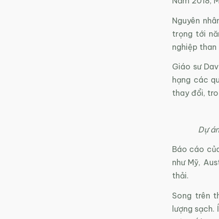
Năm 2018, M
Nguyên nhân
trọng tới n
nghiệp than 
Giáo sư Davi
hạng các qu
thay đổi, tr
Dự án
Báo cáo của 
như Mỹ, Aus
thải.
Song trên t
lượng sạch. 