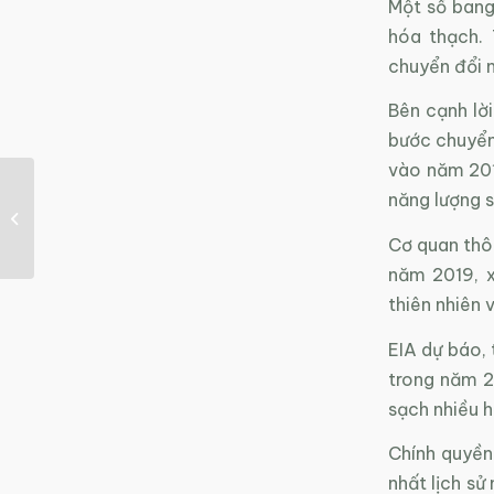
Một số bang
hóa thạch. 
chuyển đổi n
Bên cạnh lờ
bước chuyển
vào năm 201
Nước uống đóng chai
năng lượng s
kém chất lượng nguy
hại thế nào tới...
Cơ quan thôn
năm 2019, x
thiên nhiên 
EIA dự báo, 
trong năm 2
sạch nhiều h
Chính quyền
nhất lịch sử