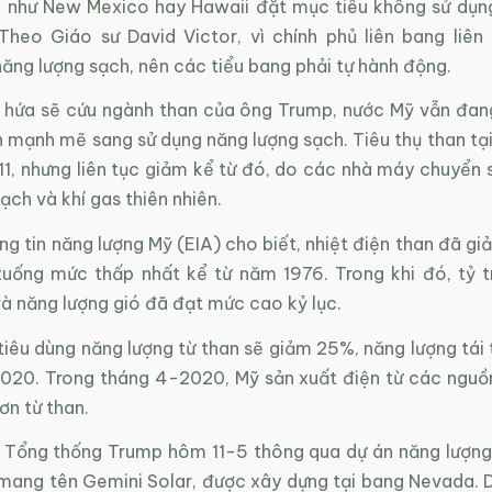
 như New Mexico hay Hawaii đặt mục tiêu không sử dụn
Theo Giáo sư David Victor, vì chính phủ liên bang liên 
ăng lượng sạch, nên các tiểu bang phải tự hành động.
i hứa sẽ cứu ngành than của ông Trump, nước Mỹ vẫn đan
 mạnh mẽ sang sử dụng năng lượng sạch. Tiêu thụ than tại
1, nhưng liên tục giảm kể từ đó, do các nhà máy chuyển 
ạch và khí gas thiên nhiên.
g tin năng lượng Mỹ (EIA) cho biết, nhiệt điện than đã g
uống mức thấp nhất kể từ năm 1976. Trong khi đó, tỷ t
và năng lượng gió đã đạt mức cao kỷ lục.
tiêu dùng năng lượng từ than sẽ giảm 25%, năng lượng tái
020. Trong tháng 4-2020, Mỹ sản xuất điện từ các nguồ
ơn từ than.
 Tổng thống Trump hôm 11-5 thông qua dự án năng lượng 
 mang tên Gemini Solar, được xây dựng tại bang Nevada. Dự