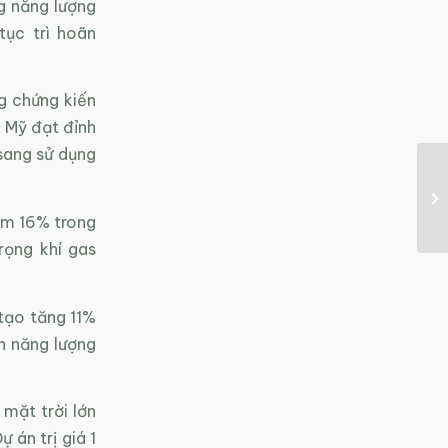
g năng lượng
tục trì hoãn
g chứng kiến
 Mỹ đạt đỉnh
sang sử dụng
iảm 16% trong
rọng khí gas
 tạo tăng 11%
n năng lượng
mặt trời lớn
 án trị giá 1