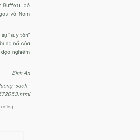
n Buffett, có
egas và Nam
sự “suy tàn”
n bùng nổ của
e dọa nghiêm
Bình An
luong-sach-
572053.html
̀n vững