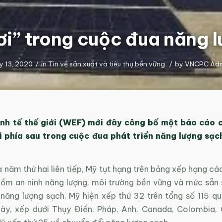
ơi” trong cuộc đua năng 
ly 13, 2020
/
in
Tin về sản xuất và tiêu thụ bền vững
/
by
VNCPC Ad
inh tế thế giới (WEF) mới đây công bố một báo cáo 
ại phía sau trong cuộc đua phát triển năng lượng sạc
năm thứ hai liên tiếp, Mỹ tụt hạng trên bảng xếp hạng cá
gồm an ninh năng lượng, môi trường bền vững và mức sẵn
 năng lượng sạch. Mỹ hiện xếp thứ 32 trên tổng số 115 qu
ày, xếp dưới Thụy Điển, Pháp, Anh, Canada, Colombia,