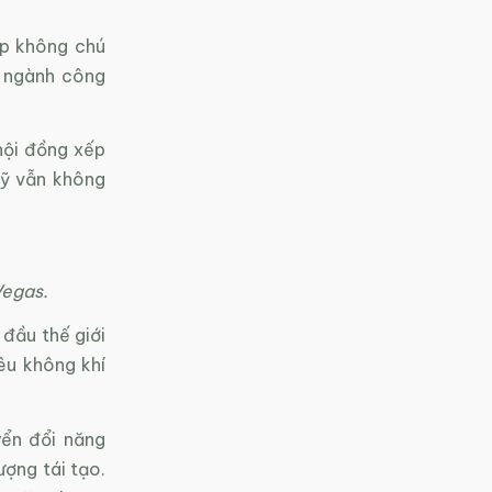
mp không chú
u ngành công
hội đồng xếp
Mỹ vẫn không
Vegas.
đầu thế giới
êu không khí
yển đổi năng
ượng tái tạo.