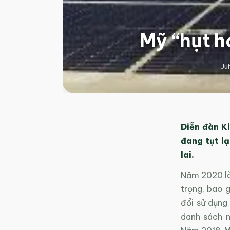
Mỹ “hụt h
Ju
Diễn đàn K
đang tụt l
lai.
Năm 2020 là 
trọng, bao 
đổi sử dụng
danh sách n