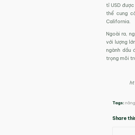
tỉ USD được 
thể cung c
California.
Ngoài ra, n
với lượng lớ
ngành dầu đ
trọng môi tr
ht
Tags:
năng 
Share thi