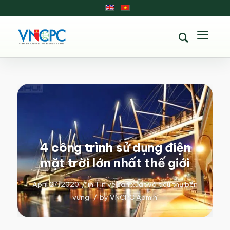
4 công trình sử dụng điện
mặt trời lớn nhất thế giới
April 27, 2020
/
in
Tin về sản xuất và tiêu thụ bền
vững
/
by
VNCPC Admin