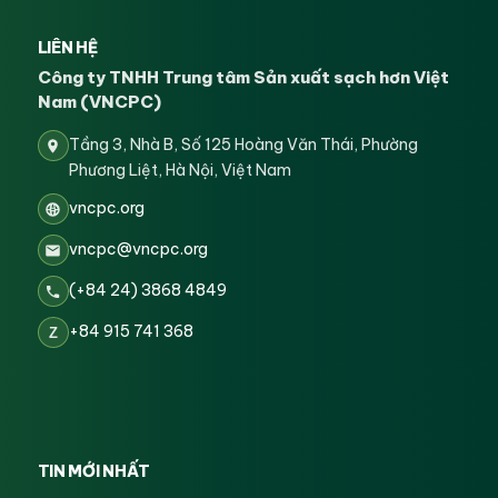
LIÊN HỆ
Công ty TNHH Trung tâm Sản xuất sạch hơn Việt
Nam (VNCPC)
Tầng 3, Nhà B, Số 125 Hoàng Văn Thái, Phường
Phương Liệt, Hà Nội, Việt Nam
vncpc.org
vncpc@vncpc.org
(+84 24) 3868 4849
+84 915 741 368
Z
TIN MỚI NHẤT