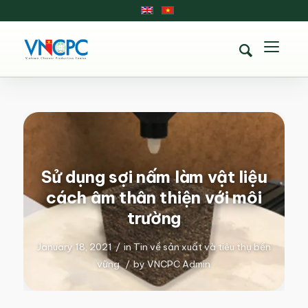
Sử dụng sợi nấm làm vật liệu
cách âm thân thiện với môi
trường
January 18, 2021
/
in
Tin về sản xuất và tiêu thụ bền
vững
/
by
VNCPC Admin