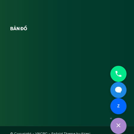
BẢN ĐỒ
Z
© Copyright -
VNCPC
-
Enfold Theme by Kriesi