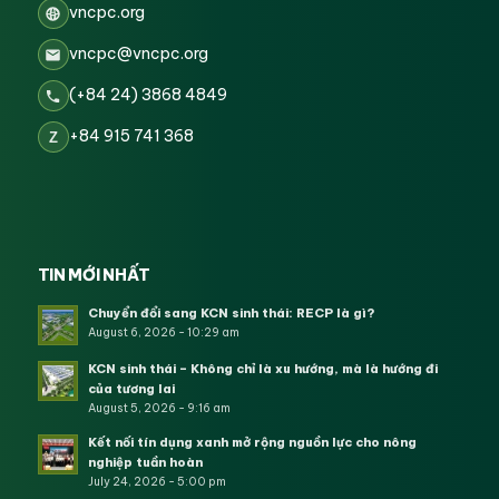
vncpc.org
vncpc@vncpc.org
(+84 24) 3868 4849
+84 915 741 368
Z
TIN MỚI NHẤT
Chuyển đổi sang KCN sinh thái: RECP là gì?
August 6, 2026 - 10:29 am
KCN sinh thái – Không chỉ là xu hướng, mà là hướng đi
của tương lai
August 5, 2026 - 9:16 am
Kết nối tín dụng xanh mở rộng nguồn lực cho nông
nghiệp tuần hoàn
July 24, 2026 - 5:00 pm