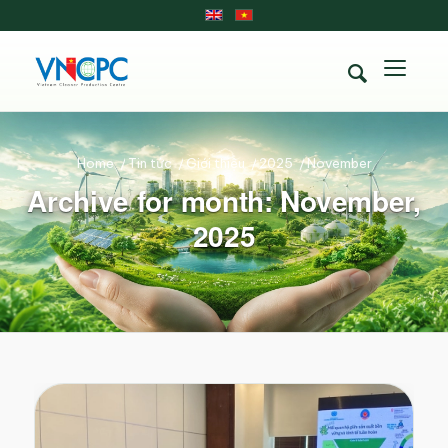
Home
/
Tin tức
/
Giới thiệu
/
2025
/
November
Archive for month: November,
2025