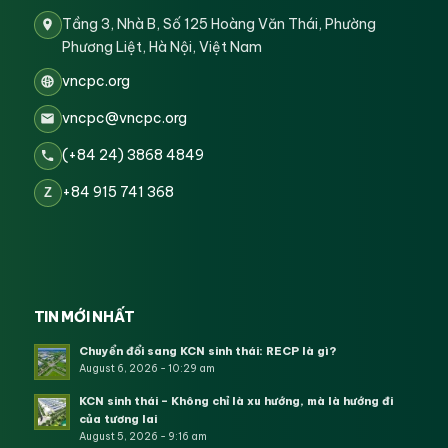
Tầng 3, Nhà B, Số 125 Hoàng Văn Thái, Phường
Phương Liệt, Hà Nội, Việt Nam
vncpc.org
vncpc@vncpc.org
(+84 24) 3868 4849
+84 915 741 368
Z
TIN MỚI NHẤT
Chuyển đổi sang KCN sinh thái: RECP là gì?
August 6, 2026 - 10:29 am
KCN sinh thái – Không chỉ là xu hướng, mà là hướng đi
của tương lai
August 5, 2026 - 9:16 am