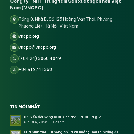
Công ty TNHH Trung tâm Sản xuất sạch hơn Việt
Nam (VNCPC)
Tầng 3, Nhà B, Số 125 Hoàng Văn Thái, Phường
Phương Liệt, Hà Nội, Việt Nam
vncpc.org
vncpc@vncpc.org
(+84 24) 3868 4849
+84 915 741 368
Z
TIN MỚI NHẤT
Chuyển đổi sang KCN sinh thái: RECP là gì?
August 6, 2026 - 10:29 am
KCN sinh thái – Không chỉ là xu hướng, mà là hướng đi