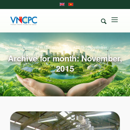
Home
/
Tin tức
/
Giới thiệu
/
2015
/
November
Archive for month: November,
2015