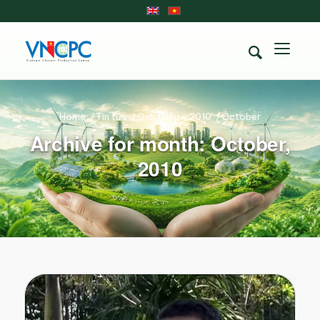
Home
/
Tin tức
/
Giới thiệu
/
2010
/
October
Archive for month: October,
2010