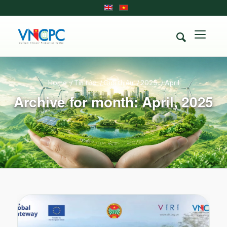
Home
/
Tin tức
/
Giới thiệu
/
2025
/
April
Archive for month: April, 2025