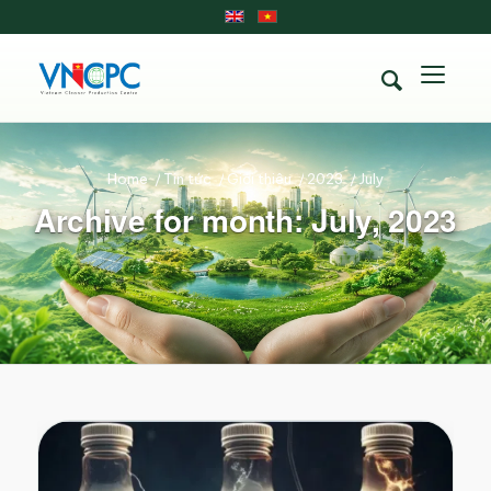
Home
/
Tin tức
/
Giới thiệu
/
2023
/
July
Archive for month: July, 2023