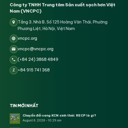
Công ty TNHH Trung tâm Sản xuất sạch hơn Việt
Nam (VNCPC)
Tầng 3, Nhà B, Số 125 Hoàng Văn Thái, Phường
Phương Liệt, Hà Nội, Việt Nam
vncpc.org
vncpc@vncpc.org
(+84 24) 3868 4849
+84 915 741 368
Z
TIN MỚI NHẤT
Chuyển đổi sang KCN sinh thái: RECP là gì?
August 6, 2026 - 10:29 am