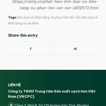
https://vietq.vn/phat-hien-kim-loai-co-kha-
nang-tu-phuc-hoi-vet-nut-d212572.html
Tags:
kim loại có khả năng tự phục hồi vết nứt
,
kim loại có
khả năng tự vá lành
Share this entry
LIÊN HỆ
Công ty TNHH Trung tâm Sản xuất sạch hơn Việt
Nam (VNCPC)
Tầng 3, Nhà B, Số 125 Hoàng Văn Thái, Phường