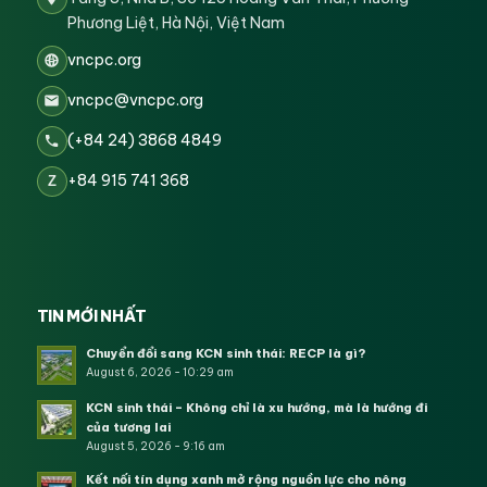
Phương Liệt, Hà Nội, Việt Nam
vncpc.org
vncpc@vncpc.org
(+84 24) 3868 4849
+84 915 741 368
Z
TIN MỚI NHẤT
Chuyển đổi sang KCN sinh thái: RECP là gì?
August 6, 2026 - 10:29 am
KCN sinh thái – Không chỉ là xu hướng, mà là hướng đi
của tương lai
August 5, 2026 - 9:16 am
Kết nối tín dụng xanh mở rộng nguồn lực cho nông