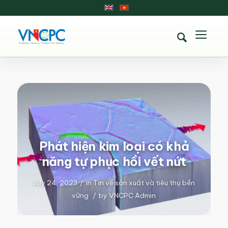
Phát hiện kim loại có khả
năng tự phục hồi vết nứt
July 24, 2023
/
in
Tin về sản xuất và tiêu thụ bền
vững
/
by
VNCPC Admin