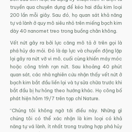
truyền qua chuyên dụng để kéo hai đầu kim loại
200 lần mỗi giây. Sau đó, họ quan sát khả năng
tự vá lành ở quy mô siêu nhỏ trên miếng bạch kim
dày 40 nanomet treo trong buồng chân không.
Vết nứt gây ra bởi lực căng mô tả ở trên gọi là
phá hủy do mỏi. Đó là áp lực và chuyển động lặp
lại gây ra nứt vỡ vi mô, cuối cùng khiến máy móc
hoặc công trình rạn nứt. Sau khoảng 40 phút
quan sát, các nhà nghiên cứu nhận thấy vết nứt ở
bạch kim bắt đầu liền lại và tự sửa chữa trước khi
bắt đầu bị hư hỏng theo hướng khác. Họ công bố
phát hiện hôm 19/7 trên tạp chí Nature.
“Chúng tôi không ngờ tới điều này. Những gì
chúng tôi có thể xác nhận là kim loại có khả
năng tự vá lành, ít nhất trong trường hợp phá hủy