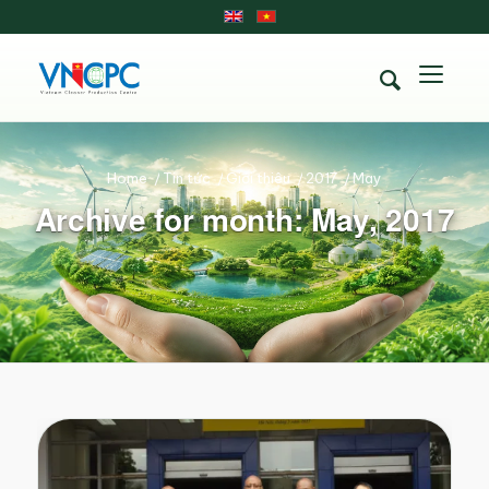
Home
/
Tin tức
/
Giới thiệu
/
2017
/
May
Archive for month: May, 2017